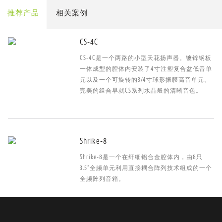
推荐产品
相关案例
CS-4C
CS-4C是一个两路的小型天花扬声器。镀锌钢板
一体成型的腔体内安装了4寸注塑复合盆低音单
元以及一个可旋转的3/4寸球形振膜高音单元。
完美的组合早就CS系列水晶般的清晰音色。
Shrike-8
Shrike-8是一个在纤细铝合金腔体内，由8只
3.5”全频单元利用直接耦合阵列技术组成的一个
全频阵列音箱。